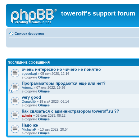
toweroff's support forum
Список форумов
ПОСЛЕДНИЕ СООБЩЕНИЯ
очень интересно но чичего не понятно
sgvoelwgi
» 05 сен 2020, 12:16
в форуме
Общее
Программаторы продаются ещё или нет?
ArtemL
» 07 янв 2022, 19:36
в форуме
Общее
very good
Donaldfib
» 19 май 2023, 06:14
в форуме
Общее
Как связаться с администратором toweroff.ru ??
admin
» 02 фев 2023, 08:12
в форуме
Общее
Надо же
MichalfaF
» 13 дек 2022, 20:54
в форуме
Общее