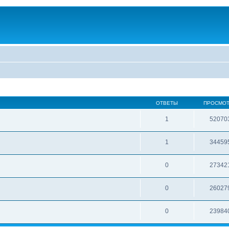
ОТВЕТЫ
ПРОСМО
1
52070
1
34459
0
27342
0
26027
0
23984