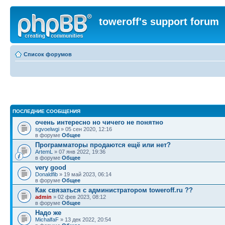
toweroff's support forum
Список форумов
ПОСЛЕДНИЕ СООБЩЕНИЯ
очень интересно но чичего не понятно
sgvoelwgi
» 05 сен 2020, 12:16
в форуме
Общее
Программаторы продаются ещё или нет?
ArtemL
» 07 янв 2022, 19:36
в форуме
Общее
very good
Donaldfib
» 19 май 2023, 06:14
в форуме
Общее
Как связаться с администратором toweroff.ru ??
admin
» 02 фев 2023, 08:12
в форуме
Общее
Надо же
MichalfaF
» 13 дек 2022, 20:54