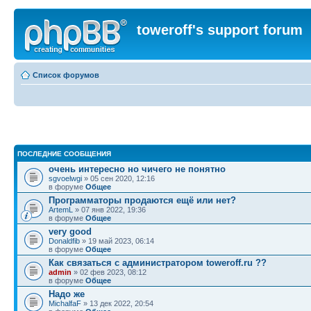
toweroff's support forum
Список форумов
ПОСЛЕДНИЕ СООБЩЕНИЯ
очень интересно но чичего не понятно
sgvoelwgi
» 05 сен 2020, 12:16
в форуме
Общее
Программаторы продаются ещё или нет?
ArtemL
» 07 янв 2022, 19:36
в форуме
Общее
very good
Donaldfib
» 19 май 2023, 06:14
в форуме
Общее
Как связаться с администратором toweroff.ru ??
admin
» 02 фев 2023, 08:12
в форуме
Общее
Надо же
MichalfaF
» 13 дек 2022, 20:54