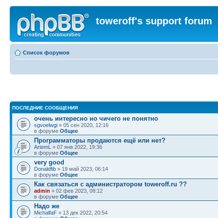
toweroff's support forum
Список форумов
ПОСЛЕДНИЕ СООБЩЕНИЯ
очень интересно но чичего не понятно
sgvoelwgi
» 05 сен 2020, 12:16
в форуме
Общее
Программаторы продаются ещё или нет?
ArtemL
» 07 янв 2022, 19:36
в форуме
Общее
very good
Donaldfib
» 19 май 2023, 06:14
в форуме
Общее
Как связаться с администратором toweroff.ru ??
admin
» 02 фев 2023, 08:12
в форуме
Общее
Надо же
MichalfaF
» 13 дек 2022, 20:54