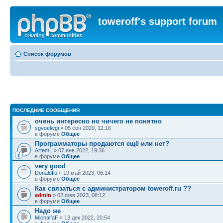
toweroff's support forum
Список форумов
ПОСЛЕДНИЕ СООБЩЕНИЯ
очень интересно но чичего не понятно
sgvoelwgi
» 05 сен 2020, 12:16
в форуме
Общее
Программаторы продаются ещё или нет?
ArtemL
» 07 янв 2022, 19:36
в форуме
Общее
very good
Donaldfib
» 19 май 2023, 06:14
в форуме
Общее
Как связаться с администратором toweroff.ru ??
admin
» 02 фев 2023, 08:12
в форуме
Общее
Надо же
MichalfaF
» 13 дек 2022, 20:54