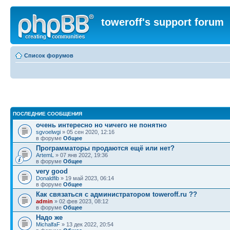
toweroff's support forum
Список форумов
ПОСЛЕДНИЕ СООБЩЕНИЯ
очень интересно но чичего не понятно
sgvoelwgi
» 05 сен 2020, 12:16
в форуме
Общее
Программаторы продаются ещё или нет?
ArtemL
» 07 янв 2022, 19:36
в форуме
Общее
very good
Donaldfib
» 19 май 2023, 06:14
в форуме
Общее
Как связаться с администратором toweroff.ru ??
admin
» 02 фев 2023, 08:12
в форуме
Общее
Надо же
MichalfaF
» 13 дек 2022, 20:54