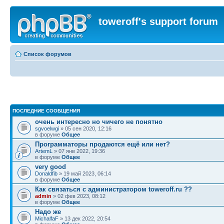
toweroff's support forum
Список форумов
ПОСЛЕДНИЕ СООБЩЕНИЯ
очень интересно но чичего не понятно
sgvoelwgi
» 05 сен 2020, 12:16
в форуме
Общее
Программаторы продаются ещё или нет?
ArtemL
» 07 янв 2022, 19:36
в форуме
Общее
very good
Donaldfib
» 19 май 2023, 06:14
в форуме
Общее
Как связаться с администратором toweroff.ru ??
admin
» 02 фев 2023, 08:12
в форуме
Общее
Надо же
MichalfaF
» 13 дек 2022, 20:54