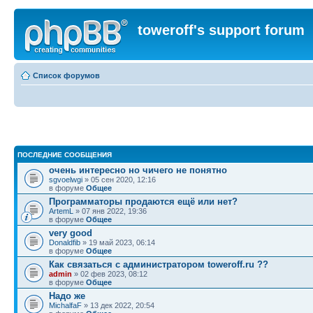
toweroff's support forum
Список форумов
ПОСЛЕДНИЕ СООБЩЕНИЯ
очень интересно но чичего не понятно
sgvoelwgi
» 05 сен 2020, 12:16
в форуме
Общее
Программаторы продаются ещё или нет?
ArtemL
» 07 янв 2022, 19:36
в форуме
Общее
very good
Donaldfib
» 19 май 2023, 06:14
в форуме
Общее
Как связаться с администратором toweroff.ru ??
admin
» 02 фев 2023, 08:12
в форуме
Общее
Надо же
MichalfaF
» 13 дек 2022, 20:54