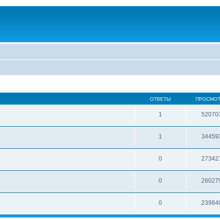
ОТВЕТЫ
ПРОСМО
1
52070
1
34459
0
27342
0
26027
0
23984