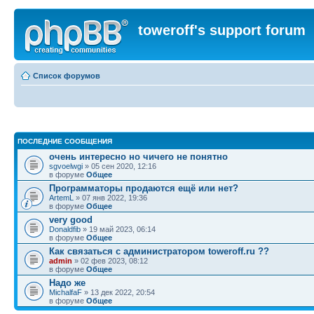
toweroff's support forum
Список форумов
ПОСЛЕДНИЕ СООБЩЕНИЯ
очень интересно но чичего не понятно
sgvoelwgi
» 05 сен 2020, 12:16
в форуме
Общее
Программаторы продаются ещё или нет?
ArtemL
» 07 янв 2022, 19:36
в форуме
Общее
very good
Donaldfib
» 19 май 2023, 06:14
в форуме
Общее
Как связаться с администратором toweroff.ru ??
admin
» 02 фев 2023, 08:12
в форуме
Общее
Надо же
MichalfaF
» 13 дек 2022, 20:54
в форуме
Общее