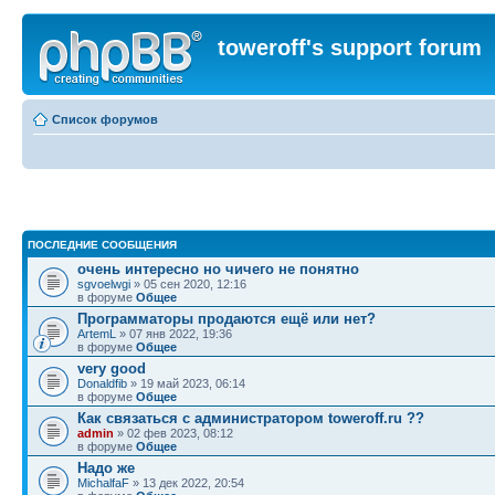
toweroff's support forum
Список форумов
ПОСЛЕДНИЕ СООБЩЕНИЯ
очень интересно но чичего не понятно
sgvoelwgi
» 05 сен 2020, 12:16
в форуме
Общее
Программаторы продаются ещё или нет?
ArtemL
» 07 янв 2022, 19:36
в форуме
Общее
very good
Donaldfib
» 19 май 2023, 06:14
в форуме
Общее
Как связаться с администратором toweroff.ru ??
admin
» 02 фев 2023, 08:12
в форуме
Общее
Надо же
MichalfaF
» 13 дек 2022, 20:54