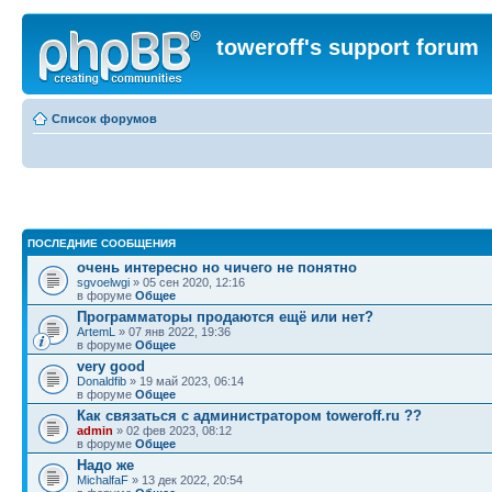
toweroff's support forum
Список форумов
ПОСЛЕДНИЕ СООБЩЕНИЯ
очень интересно но чичего не понятно
sgvoelwgi
» 05 сен 2020, 12:16
в форуме
Общее
Программаторы продаются ещё или нет?
ArtemL
» 07 янв 2022, 19:36
в форуме
Общее
very good
Donaldfib
» 19 май 2023, 06:14
в форуме
Общее
Как связаться с администратором toweroff.ru ??
admin
» 02 фев 2023, 08:12
в форуме
Общее
Надо же
MichalfaF
» 13 дек 2022, 20:54