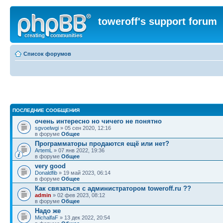
toweroff's support forum
Список форумов
ПОСЛЕДНИЕ СООБЩЕНИЯ
очень интересно но чичего не понятно
sgvoelwgi
» 05 сен 2020, 12:16
в форуме
Общее
Программаторы продаются ещё или нет?
ArtemL
» 07 янв 2022, 19:36
в форуме
Общее
very good
Donaldfib
» 19 май 2023, 06:14
в форуме
Общее
Как связаться с администратором toweroff.ru ??
admin
» 02 фев 2023, 08:12
в форуме
Общее
Надо же
MichalfaF
» 13 дек 2022, 20:54