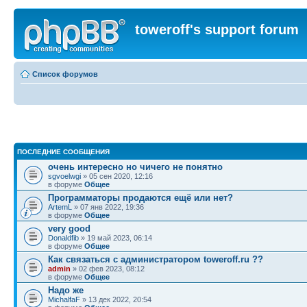
toweroff's support forum
Список форумов
ПОСЛЕДНИЕ СООБЩЕНИЯ
очень интересно но чичего не понятно
sgvoelwgi
» 05 сен 2020, 12:16
в форуме
Общее
Программаторы продаются ещё или нет?
ArtemL
» 07 янв 2022, 19:36
в форуме
Общее
very good
Donaldfib
» 19 май 2023, 06:14
в форуме
Общее
Как связаться с администратором toweroff.ru ??
admin
» 02 фев 2023, 08:12
в форуме
Общее
Надо же
MichalfaF
» 13 дек 2022, 20:54