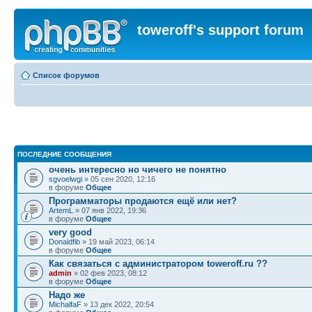
toweroff's support forum
Список форумов
ПОСЛЕДНИЕ СООБЩЕНИЯ
очень интересно но чичего не понятно
sgvoelwgi
» 05 сен 2020, 12:16
в форуме
Общее
Программаторы продаются ещё или нет?
ArtemL
» 07 янв 2022, 19:36
в форуме
Общее
very good
Donaldfib
» 19 май 2023, 06:14
в форуме
Общее
Как связаться с администратором toweroff.ru ??
admin
» 02 фев 2023, 08:12
в форуме
Общее
Надо же
MichalfaF
» 13 дек 2022, 20:54