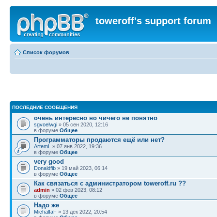
toweroff's support forum
Список форумов
ПОСЛЕДНИЕ СООБЩЕНИЯ
очень интересно но чичего не понятно
sgvoelwgi
» 05 сен 2020, 12:16
в форуме
Общее
Программаторы продаются ещё или нет?
ArtemL
» 07 янв 2022, 19:36
в форуме
Общее
very good
Donaldfib
» 19 май 2023, 06:14
в форуме
Общее
Как связаться с администратором toweroff.ru ??
admin
» 02 фев 2023, 08:12
в форуме
Общее
Надо же
MichalfaF
» 13 дек 2022, 20:54