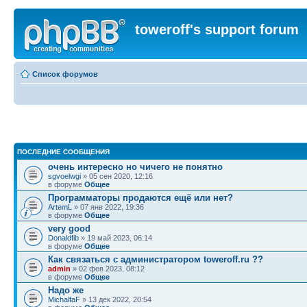
toweroff's support forum
Список форумов
ПОСЛЕДНИЕ СООБЩЕНИЯ
очень интересно но чичего не понятно
sgvoelwgi
» 05 сен 2020, 12:16
в форуме
Общее
Программаторы продаются ещё или нет?
ArtemL
» 07 янв 2022, 19:36
в форуме
Общее
very good
Donaldfib
» 19 май 2023, 06:14
в форуме
Общее
Как связаться с администратором toweroff.ru ??
admin
» 02 фев 2023, 08:12
в форуме
Общее
Надо же
MichalfaF
» 13 дек 2022, 20:54