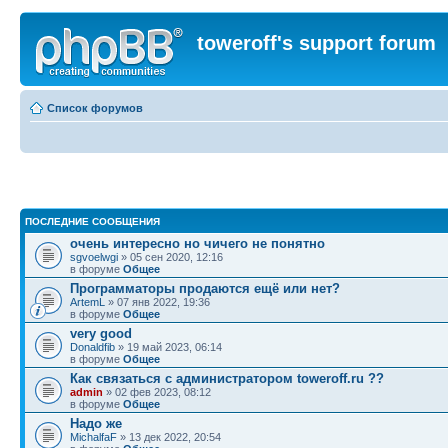
toweroff's support forum
Список форумов
ПОСЛЕДНИЕ СООБЩЕНИЯ
очень интересно но чичего не понятно
sgvoelwgi
» 05 сен 2020, 12:16
в форуме
Общее
Программаторы продаются ещё или нет?
ArtemL
» 07 янв 2022, 19:36
в форуме
Общее
very good
Donaldfib
» 19 май 2023, 06:14
в форуме
Общее
Как связаться с администратором toweroff.ru ??
admin
» 02 фев 2023, 08:12
в форуме
Общее
Надо же
MichalfaF
» 13 дек 2022, 20:54