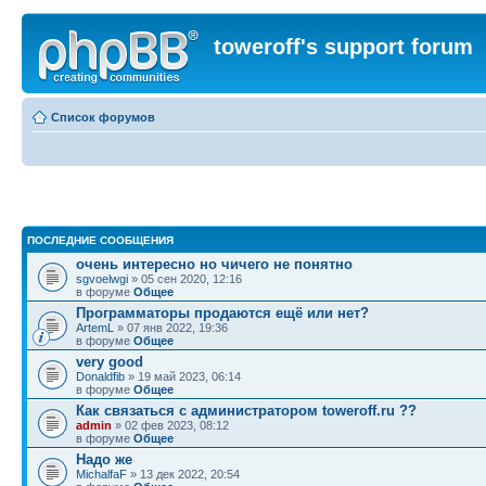
toweroff's support forum
Список форумов
ПОСЛЕДНИЕ СООБЩЕНИЯ
очень интересно но чичего не понятно
sgvoelwgi
» 05 сен 2020, 12:16
в форуме
Общее
Программаторы продаются ещё или нет?
ArtemL
» 07 янв 2022, 19:36
в форуме
Общее
very good
Donaldfib
» 19 май 2023, 06:14
в форуме
Общее
Как связаться с администратором toweroff.ru ??
admin
» 02 фев 2023, 08:12
в форуме
Общее
Надо же
MichalfaF
» 13 дек 2022, 20:54