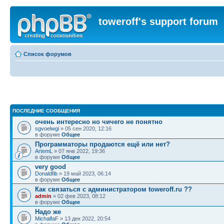
toweroff's support forum
Список форумов
ПОСЛЕДНИЕ СООБЩЕНИЯ
очень интересно но чичего не понятно
sgvoelwgi
» 05 сен 2020, 12:16
в форуме
Общее
Программаторы продаются ещё или нет?
ArtemL
» 07 янв 2022, 19:36
в форуме
Общее
very good
Donaldfib
» 19 май 2023, 06:14
в форуме
Общее
Как связаться с администратором toweroff.ru ??
admin
» 02 фев 2023, 08:12
в форуме
Общее
Надо же
MichalfaF
» 13 дек 2022, 20:54