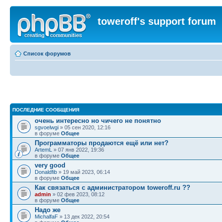
toweroff's support forum
Список форумов
ПОСЛЕДНИЕ СООБЩЕНИЯ
очень интересно но чичего не понятно
sgvoelwgi
» 05 сен 2020, 12:16
в форуме
Общее
Программаторы продаются ещё или нет?
ArtemL
» 07 янв 2022, 19:36
в форуме
Общее
very good
Donaldfib
» 19 май 2023, 06:14
в форуме
Общее
Как связаться с администратором toweroff.ru ??
admin
» 02 фев 2023, 08:12
в форуме
Общее
Надо же
MichalfaF
» 13 дек 2022, 20:54