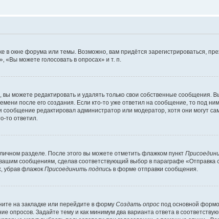
е в окне форума или темы. Возможно, вам придётся зарегистрироваться, пр
 «Вы можете голосовать в опросах» и т. п.
вы можете редактировать и удалять только свои собственные сообщения. В
емени после его создания. Если кто-то уже ответил на сообщение, то под ни
сли сообщение редактировал администратор или модератор, хотя они могут са
о-то ответил.
 личном разделе. После этого вы можете отметить флажком пункт
Присоедини
 вашим сообщениям, сделав соответствующий выбор в параграфе «Отправка 
х, убрав флажок
Присоединить подпись
в форме отправки сообщения.
ите на закладке или перейдите в форму
Создать опрос
под основной формой
ние опросов. Задайте тему и как минимум два варианта ответа в соответству