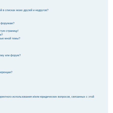
й в списках моих друзей и недругов?
и форумам?
стую страницу!
и?
ные мной темы?
тему или форум?
ференции?
рректного использования и/или юридических вопросов, связанных с этой