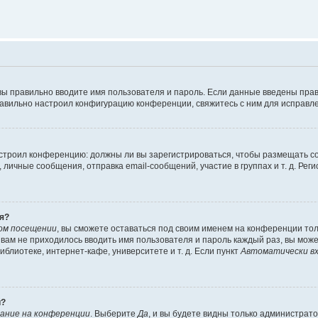
вы правильно вводите имя пользователя и пароль. Если данные введены прав
равильно настроил конфигурацию конференции, свяжитесь с ним для исправле
 настроил конференцию: должны ли вы зарегистрироваться, чтобы размещать 
чные сообщения, отправка email-сообщений, участие в группах и т. д. Регис
я?
ом посещении
, вы сможете оставаться под своим именем на конференции тол
ы вам не приходилось вводить имя пользователя и пароль каждый раз, вы мож
блиотеке, интернет-кафе, университете и т. д. Если пункт
Автоматически вх
й?
ание на конференции
. Выберите
Да
, и вы будете видны только администрат