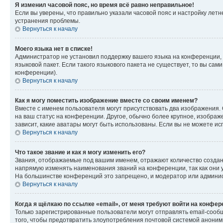
Я изменил часовой пояс, но время всё равно неправильное!
Если вы уверены, что правильно указали часовой пояс и настройку лет
устранения проблемы.
Вернуться к началу
Моего языка нет в списке!
Администратор не установил поддержку вашего языка на конференции, 
языковой пакет. Если такого языкового пакета не существует, то вы с
конференции).
Вернуться к началу
Как я могу поместить изображение вместе со своим именем?
Вместе с именем пользователя могут присутствовать два изображения. О
на ваш статус на конференции. Другое, обычно более крупное, изображе
зависит, какие аватары могут быть использованы. Если вы не можете 
Вернуться к началу
Что такое звание и как я могу изменить его?
Звания, отображаемые под вашим именем, отражают количество созда
напрямую изменять наименования званий на конференции, так как они 
На большинстве конференций это запрещено, и модератор или админис
Вернуться к началу
Когда я щёлкаю по ссылке «email», от меня требуют войти на конфе
Только зарегистрированные пользователи могут отправлять email-сооб
того, чтобы предотвратить злоупотребления почтовой системой анони