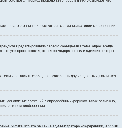
иантов ответа», период проведения опроса в днях (0 означает, что
шающее это ограничение, свяжитесь с администратором конференции.
ерейдите к редактированию первого сообщения в теме; опрос всегда
 кто-то уже проголосовал, то только модераторы или администраторы
 темы и оставлять сообщения, совершать другие действия, вам может
шить добавление вложений в определённых форумах. Также возможно,
министратором конференции.
дение. Учтите, что это решение администратора конференции, и phpBB