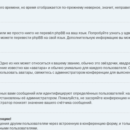
него времени, но время отображается по-прежнему неверное, значит, неправ
или же просто никто не перевёл phpBB на ваш язык. Попробуйте узнать у ад
ами можете перевести phpBB на свой язык. Дополнительную информацию вы мо
дно из них может относиться к вашему званию, обычно это звёздочки, квадр
ние известно как «аватара» и обычно уникально для каждого пользователя. О
использовать аватары, свяжитесь с администратором конференции для выясне
нных вами сообщений или идентифицируют определённых пользователей: на
установлены её администратором. Пожалуйста, не засоряйте конференцию н
тратор понизят значение вашего счётчика сообщений.
ренцию!
щения другим пользователям через встроенную в конференцию форму, и толь
мными пользователями.