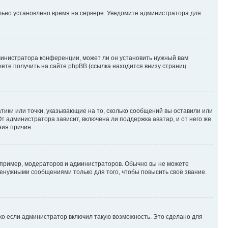
ильно установлено время на сервере. Уведомите администратора для
министратора конференции, может ли он установить нужный вам
жете получить на сайте phpBB (ссылка находится внизу страниц
атики или точки, указывающие на то, сколько сообщений вы оставили или
т администратора зависит, включена ли поддержка аватар, и от него же
ния причин.
пример, модераторов и администраторов. Обычно вы не можете
енужными сообщениями только для того, чтобы повысить своё звание.
ко если администратор включил такую возможность. Это сделано для