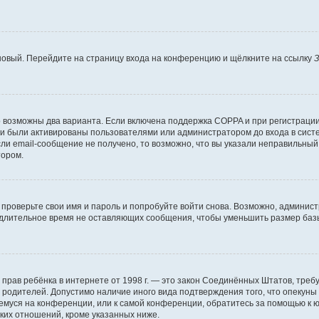
 новый. Перейдите на страницу входа на конференцию и щёлкните на ссылку
З
о возможны два варианта. Если включена поддержка COPPA и при регистрации 
и были активированы пользователями или администратором до входа в систе
и email-сообщение не получено, то возможно, что вы указали неправильный 
тором.
проверьте свои имя и пароль и попробуйте войти снова. Возможно, админист
длительное время не оставляющих сообщения, чтобы уменьшить размер базы
тных прав ребёнка в интернете от 1998 г. — это закон Соединённых Штатов, т
е родителей. Допустимо наличие иного вида подтверждения того, что опек
ющемуся на конференции, или к самой конференции, обратитесь за помощью к 
ких отношений, кроме указанных ниже.