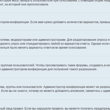
 которые могут выбрать пользователи при голосовании, с помощью опции «Вар
т, за который они проголосовали.
атором конференции. Если вам нужно добавить количество вариантов, превы
дателями, модераторами или администраторами. Для редактирования опроса п
 удалить опрос или отредактировать любой из вариантов ответа. Однако если
 нельзя было менять варианты ответов во время голосования.
руппам пользователей. Чтобы просматривать такие форумы, создавать в них
и администратором конференции для получения такого разрешения.
ма, группы или пользователя. Администратор конференции может не разре
 Если вы не знаете, почему не можете добавлять вложения, свяжитесь с ад
ый свод правил. Если вы нарушили правило, вы можете получить предупреж