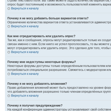
строке текстового поля. Вы также можете задать количество вариантов,
опрос будет постоянным) и возможность пользователей изменять вариан
Вернуться к началу
Почему я не могу добавить больше вариантов ответа?
Ограничение количества вариантов ответа устанавливается администр
Вернуться к началу
Как мне отредактировать или удалить опрос?
Так же, как и сообщения, опросы могут редактироваться только их соз
связан именно с ним. Если никто не успел проголосовать, то вы можете
могут отредактировать или удалить опрос. Это сделано для того, чтобы
Вернуться к началу
Почему мне недоступны некоторые форумы?
Некоторые форумы доступны только определённым пользователям или г
потребоваться специальное разрешение. Свяжитесь с модератором ил
Вернуться к началу
Почему я не могу добавлять вложения?
Право добавления вложений может быть предоставлено на уровне фору
что добавлять вложения разрешено только членам определённых групп.
Вернуться к началу
Почему я получил предупреждение?
На каждой конференции администраторы устанавливают свой собственн