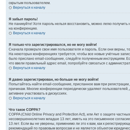
скрытым пользователем.
Вернуться к началу
Я забыл пароль!
Не паникуйте! Хотя пароль нельзя восстановить, можно легко получить
на конференцию.
Вернуться к началу
Я только что зарегистрировался, но не могу войти!
Сначала проверьте свои имя пользователя и пароль. Если они верны, т
На некоторых конференциях требуется, чтобы все новые учётные запис
было прислано email-сообщение, следуйте полученным инструкциям. Есл
что ввели правильный адрес email, попробуйте связаться с администра
Вернуться к началу
Я давно зарегистрирован, но больше не могу войти!
Попытайтесь найти email-сообщение, присланное вам при регистрации, 
причинам. Многие конференции периодически удаляют пользователей, 
активнее участвовать в дискуссиях.
Вернуться к началу
Что такое COPPA?
COPPA (Child Online Privacy and Protection Act), или Акт о защите час
несовершеннолетних младше 13 лет, иметь на это письменное согласи
13 лет. Если вы не уверены, применимо ли это к вам, как к регистриру
рекомендаций по правовым вопросам и не является объектом юридичес