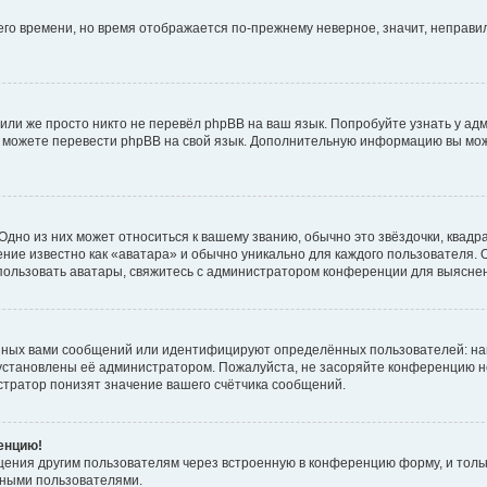
него времени, но время отображается по-прежнему неверное, значит, неправ
или же просто никто не перевёл phpBB на ваш язык. Попробуйте узнать у ад
ами можете перевести phpBB на свой язык. Дополнительную информацию вы мо
дно из них может относиться к вашему званию, обычно это звёздочки, квадр
ние известно как «аватара» и обычно уникально для каждого пользователя. О
использовать аватары, свяжитесь с администратором конференции для выясне
нных вами сообщений или идентифицируют определённых пользователей: на
установлены её администратором. Пожалуйста, не засоряйте конференцию н
тратор понизят значение вашего счётчика сообщений.
ренцию!
щения другим пользователям через встроенную в конференцию форму, и толь
мными пользователями.