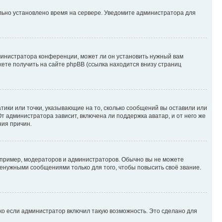
ильно установлено время на сервере. Уведомите администратора для
министратора конференции, может ли он установить нужный вам
жете получить на сайте phpBB (ссылка находится внизу страниц
атики или точки, указывающие на то, сколько сообщений вы оставили или
т администратора зависит, включена ли поддержка аватар, и от него же
ния причин.
пример, модераторов и администраторов. Обычно вы не можете
енужными сообщениями только для того, чтобы повысить своё звание.
ко если администратор включил такую возможность. Это сделано для