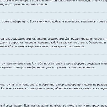
 которые могут выбрать пользователи при голосовании, с помощью опции «Вар
т, за который они проголосовали.
атором конференции. Если вам нужно добавить количество вариантов, превы
дателями, модераторами или администраторами. Для редактирования опроса п
 удалить опрос или отредактировать любой из вариантов ответа. Однако если
 нельзя было менять варианты ответов во время голосования.
руппам пользователей. Чтобы просматривать такие форумы, создавать в них
и администратором конференции для получения такого разрешения.
ма, группы или пользователя. Администратор конференции может не разре
 Если вы не знаете, почему не можете добавлять вложения, свяжитесь с ад
ый свод правил. Если вы нарушили правило, вы можете получить предупреж