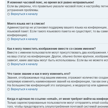
Я изменил часовой пояс, но время всё равно неправильное!
Если вы уверены, что правильно указали часовой пояс и настройку лет
устранения проблемы.
Вернуться к началу
Моего языка нет в списке!
Администратор не установил поддержку вашего языка на конференции, 
языковой пакет. Если такого языкового пакета не существует, то вы с
конференции).
Вернуться к началу
Как я могу поместить изображение вместе со своим именем?
Вместе с именем пользователя могут присутствовать два изображения. О
на ваш статус на конференции. Другое, обычно более крупное, изображе
зависит, какие аватары могут быть использованы. Если вы не можете 
Вернуться к началу
Что такое звание и как я могу изменить его?
Звания, отображаемые под вашим именем, отражают количество созда
напрямую изменять наименования званий на конференции, так как они 
На большинстве конференций это запрещено, и модератор или админис
Вернуться к началу
Когда я щёлкаю по ссылке «email», от меня требуют войти на конфе
Только зарегистрированные пользователи могут отправлять email-сооб
того, чтобы предотвратить злоупотребления почтовой системой анони