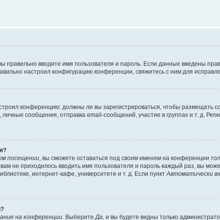
вы правильно вводите имя пользователя и пароль. Если данные введены прав
равильно настроил конфигурацию конференции, свяжитесь с ним для исправле
 настроил конференцию: должны ли вы зарегистрироваться, чтобы размещать 
чные сообщения, отправка email-сообщений, участие в группах и т. д. Регис
я?
ом посещении
, вы сможете оставаться под своим именем на конференции тол
ы вам не приходилось вводить имя пользователя и пароль каждый раз, вы мож
блиотеке, интернет-кафе, университете и т. д. Если пункт
Автоматически вх
й?
ание на конференции
. Выберите
Да
, и вы будете видны только администрат