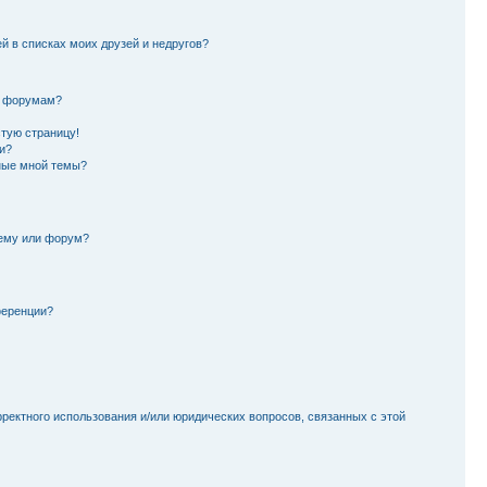
й в списках моих друзей и недругов?
и форумам?
стую страницу!
и?
ные мной темы?
тему или форум?
ференции?
рректного использования и/или юридических вопросов, связанных с этой