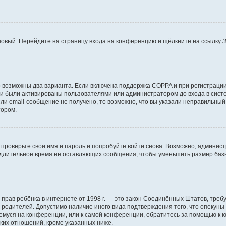
 новый. Перейдите на страницу входа на конференцию и щёлкните на ссылку
З
о возможны два варианта. Если включена поддержка COPPA и при регистрации 
и были активированы пользователями или администратором до входа в систе
и email-сообщение не получено, то возможно, что вы указали неправильный 
тором.
проверьте свои имя и пароль и попробуйте войти снова. Возможно, админист
длительное время не оставляющих сообщения, чтобы уменьшить размер базы
тных прав ребёнка в интернете от 1998 г. — это закон Соединённых Штатов, т
е родителей. Допустимо наличие иного вида подтверждения того, что опек
ющемуся на конференции, или к самой конференции, обратитесь за помощью к 
ких отношений, кроме указанных ниже.