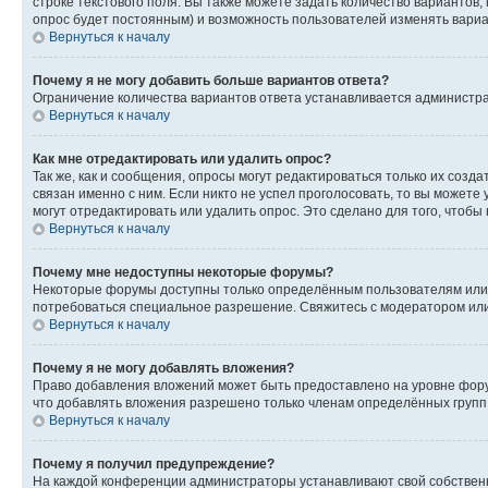
строке текстового поля. Вы также можете задать количество вариантов,
опрос будет постоянным) и возможность пользователей изменять вариан
Вернуться к началу
Почему я не могу добавить больше вариантов ответа?
Ограничение количества вариантов ответа устанавливается администр
Вернуться к началу
Как мне отредактировать или удалить опрос?
Так же, как и сообщения, опросы могут редактироваться только их соз
связан именно с ним. Если никто не успел проголосовать, то вы можете
могут отредактировать или удалить опрос. Это сделано для того, чтобы
Вернуться к началу
Почему мне недоступны некоторые форумы?
Некоторые форумы доступны только определённым пользователям или г
потребоваться специальное разрешение. Свяжитесь с модератором ил
Вернуться к началу
Почему я не могу добавлять вложения?
Право добавления вложений может быть предоставлено на уровне фору
что добавлять вложения разрешено только членам определённых групп.
Вернуться к началу
Почему я получил предупреждение?
На каждой конференции администраторы устанавливают свой собственн