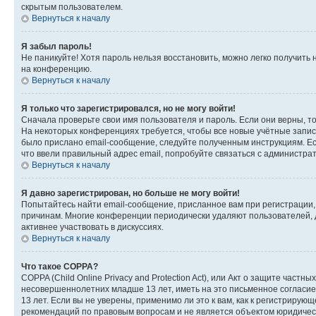
скрытым пользователем.
Вернуться к началу
Я забыл пароль!
Не паникуйте! Хотя пароль нельзя восстановить, можно легко получить
на конференцию.
Вернуться к началу
Я только что зарегистрировался, но не могу войти!
Сначала проверьте свои имя пользователя и пароль. Если они верны, т
На некоторых конференциях требуется, чтобы все новые учётные запис
было прислано email-сообщение, следуйте полученным инструкциям. Есл
что ввели правильный адрес email, попробуйте связаться с администра
Вернуться к началу
Я давно зарегистрирован, но больше не могу войти!
Попытайтесь найти email-сообщение, присланное вам при регистрации, 
причинам. Многие конференции периодически удаляют пользователей, 
активнее участвовать в дискуссиях.
Вернуться к началу
Что такое COPPA?
COPPA (Child Online Privacy and Protection Act), или Акт о защите час
несовершеннолетних младше 13 лет, иметь на это письменное согласи
13 лет. Если вы не уверены, применимо ли это к вам, как к регистриру
рекомендаций по правовым вопросам и не является объектом юридичес