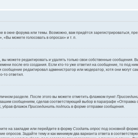
е в окне форума или темы. Возможно, вам придётся зарегистрироваться, пр
 «Вы можете голосовать в опросах» и т. п.
вы можете редактировать и удалять только свои собственные сообщения. В
емени после его создания. Если кто-то уже ответил на сообщение, то под ни
сли сообщение редактировал администратор или модератор, хотя они могут са
о-то ответил.
 личном разделе. После этого вы можете отметить флажком пункт
Присоедини
 вашим сообщениям, сделав соответствующий выбор в параграфе «Отправка 
х, убрав флажок
Присоединить подпись
в форме отправки сообщения.
ите на закладке или перейдите в форму
Создать опрос
под основной формой
ние опросов. Задайте тему и как минимум два варианта ответа в соответству