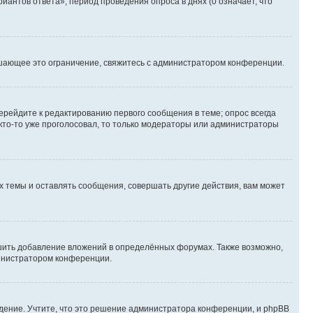
иантов ответа», период проведения опроса в днях (0 означает, что
шающее это ограничение, свяжитесь с администратором конференции.
ерейдите к редактированию первого сообщения в теме; опрос всегда
 кто-то уже проголосовал, то только модераторы или администраторы
 темы и оставлять сообщения, совершать другие действия, вам может
шить добавление вложений в определённых форумах. Также возможно,
министратором конференции.
дение. Учтите, что это решение администратора конференции, и phpBB