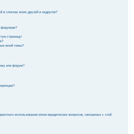
й в списках моих друзей и недругов?
и форумам?
стую страницу!
и?
ные мной темы?
тему или форум?
ференции?
рректного использования и/или юридических вопросов, связанных с этой