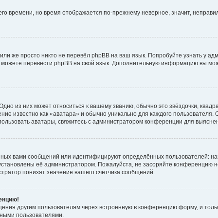
него времени, но время отображается по-прежнему неверное, значит, неправ
или же просто никто не перевёл phpBB на ваш язык. Попробуйте узнать у ад
ами можете перевести phpBB на свой язык. Дополнительную информацию вы мо
дно из них может относиться к вашему званию, обычно это звёздочки, квадр
ние известно как «аватара» и обычно уникально для каждого пользователя. О
использовать аватары, свяжитесь с администратором конференции для выясне
нных вами сообщений или идентифицируют определённых пользователей: на
установлены её администратором. Пожалуйста, не засоряйте конференцию н
тратор понизят значение вашего счётчика сообщений.
ренцию!
щения другим пользователям через встроенную в конференцию форму, и толь
мными пользователями.