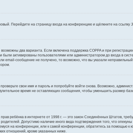
 новый. Перейдите на страницу входа на конференцию и щёлкните на ссылку
З
о возможны два варианта. Если включена поддержка COPPA и при регистрации 
и были активированы пользователями или администратором до входа в систе
и email-сообщение не получено, то возможно, что вы указали неправильный 
тором.
проверьте свои имя и пароль и попробуйте войти снова. Возможно, админист
длительное время не оставляющих сообщения, чтобы уменьшить размер базы
тных прав ребёнка в интернете от 1998 г. — это закон Соединённых Штатов, т
е родителей. Допустимо наличие иного вида подтверждения того, что опек
ющемуся на конференции, или к самой конференции, обратитесь за помощью к 
ких отношений, кроме указанных ниже.