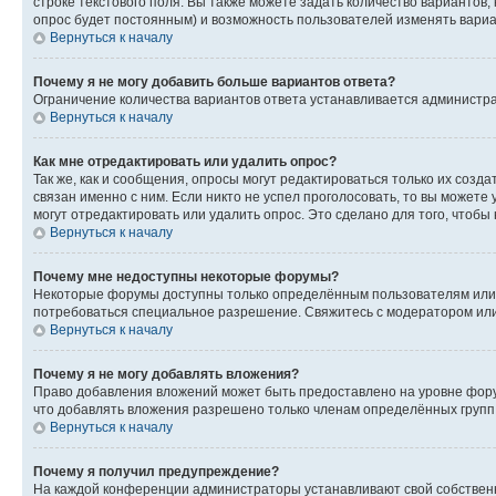
строке текстового поля. Вы также можете задать количество вариантов,
опрос будет постоянным) и возможность пользователей изменять вариан
Вернуться к началу
Почему я не могу добавить больше вариантов ответа?
Ограничение количества вариантов ответа устанавливается администр
Вернуться к началу
Как мне отредактировать или удалить опрос?
Так же, как и сообщения, опросы могут редактироваться только их соз
связан именно с ним. Если никто не успел проголосовать, то вы можете
могут отредактировать или удалить опрос. Это сделано для того, чтобы
Вернуться к началу
Почему мне недоступны некоторые форумы?
Некоторые форумы доступны только определённым пользователям или г
потребоваться специальное разрешение. Свяжитесь с модератором ил
Вернуться к началу
Почему я не могу добавлять вложения?
Право добавления вложений может быть предоставлено на уровне фору
что добавлять вложения разрешено только членам определённых групп.
Вернуться к началу
Почему я получил предупреждение?
На каждой конференции администраторы устанавливают свой собственн