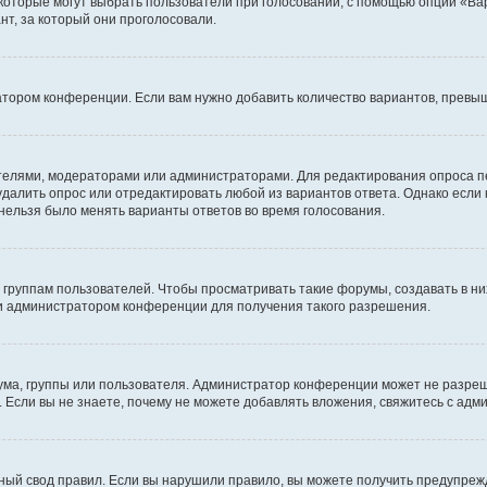
 которые могут выбрать пользователи при голосовании, с помощью опции «Вар
т, за который они проголосовали.
атором конференции. Если вам нужно добавить количество вариантов, превы
дателями, модераторами или администраторами. Для редактирования опроса п
 удалить опрос или отредактировать любой из вариантов ответа. Однако если
 нельзя было менять варианты ответов во время голосования.
руппам пользователей. Чтобы просматривать такие форумы, создавать в них
и администратором конференции для получения такого разрешения.
ма, группы или пользователя. Администратор конференции может не разре
 Если вы не знаете, почему не можете добавлять вложения, свяжитесь с ад
ый свод правил. Если вы нарушили правило, вы можете получить предупреж