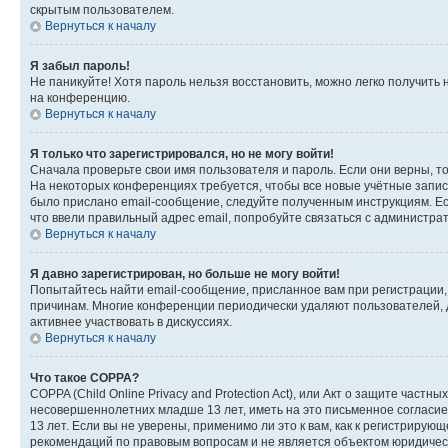
скрытым пользователем.
Вернуться к началу
Я забыл пароль!
Не паникуйте! Хотя пароль нельзя восстановить, можно легко получить
на конференцию.
Вернуться к началу
Я только что зарегистрировался, но не могу войти!
Сначала проверьте свои имя пользователя и пароль. Если они верны, т
На некоторых конференциях требуется, чтобы все новые учётные запис
было прислано email-сообщение, следуйте полученным инструкциям. Есл
что ввели правильный адрес email, попробуйте связаться с администра
Вернуться к началу
Я давно зарегистрирован, но больше не могу войти!
Попытайтесь найти email-сообщение, присланное вам при регистрации, 
причинам. Многие конференции периодически удаляют пользователей, 
активнее участвовать в дискуссиях.
Вернуться к началу
Что такое COPPA?
COPPA (Child Online Privacy and Protection Act), или Акт о защите час
несовершеннолетних младше 13 лет, иметь на это письменное согласи
13 лет. Если вы не уверены, применимо ли это к вам, как к регистриру
рекомендаций по правовым вопросам и не является объектом юридичес