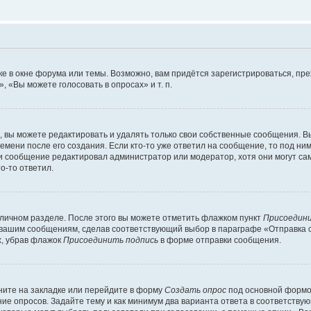
е в окне форума или темы. Возможно, вам придётся зарегистрироваться, пр
 «Вы можете голосовать в опросах» и т. п.
вы можете редактировать и удалять только свои собственные сообщения. В
емени после его создания. Если кто-то уже ответил на сообщение, то под ни
сли сообщение редактировал администратор или модератор, хотя они могут са
о-то ответил.
 личном разделе. После этого вы можете отметить флажком пункт
Присоедини
 вашим сообщениям, сделав соответствующий выбор в параграфе «Отправка 
х, убрав флажок
Присоединить подпись
в форме отправки сообщения.
ите на закладке или перейдите в форму
Создать опрос
под основной формой
ние опросов. Задайте тему и как минимум два варианта ответа в соответству