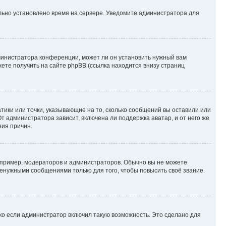
ильно установлено время на сервере. Уведомите администратора для
министратора конференции, может ли он установить нужный вам
жете получить на сайте phpBB (ссылка находится внизу страниц
атики или точки, указывающие на то, сколько сообщений вы оставили или
т администратора зависит, включена ли поддержка аватар, и от него же
ния причин.
пример, модераторов и администраторов. Обычно вы не можете
енужными сообщениями только для того, чтобы повысить своё звание.
ко если администратор включил такую возможность. Это сделано для