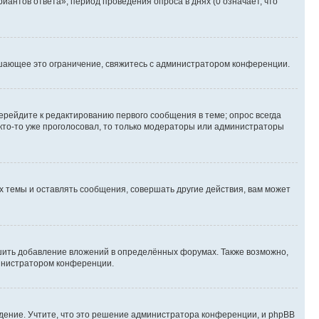
иантов ответа», период проведения опроса в днях (0 означает, что
шающее это ограничение, свяжитесь с администратором конференции.
ерейдите к редактированию первого сообщения в теме; опрос всегда
 кто-то уже проголосовал, то только модераторы или администраторы
 темы и оставлять сообщения, совершать другие действия, вам может
шить добавление вложений в определённых форумах. Также возможно,
министратором конференции.
дение. Учтите, что это решение администратора конференции, и phpBB