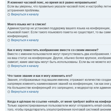
Я изменил часовой пояс, но время всё равно неправильное!
Если вы уверены, что правильно указали часовой пояс и настройку лет
устранения проблемы.
Вернуться к началу
Моего языка нет в списке!
Администратор не установил поддержку вашего языка на конференции, 
языковой пакет. Если такого языкового пакета не существует, то вы с
конференции).
Вернуться к началу
Как я могу поместить изображение вместе со своим именем?
Вместе с именем пользователя могут присутствовать два изображения. О
на ваш статус на конференции. Другое, обычно более крупное, изображе
зависит, какие аватары могут быть использованы. Если вы не можете 
Вернуться к началу
Что такое звание и как я могу изменить его?
Звания, отображаемые под вашим именем, отражают количество созда
напрямую изменять наименования званий на конференции, так как они 
На большинстве конференций это запрещено, и модератор или админис
Вернуться к началу
Когда я щёлкаю по ссылке «email», от меня требуют войти на конфе
Только зарегистрированные пользователи могут отправлять email-сооб
того, чтобы предотвратить злоупотребления почтовой системой анони