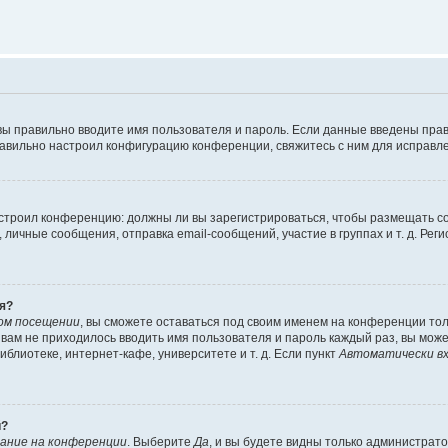
вы правильно вводите имя пользователя и пароль. Если данные введены прав
равильно настроил конфигурацию конференции, свяжитесь с ним для исправле
 настроил конференцию: должны ли вы зарегистрироваться, чтобы размещать 
чные сообщения, отправка email-сообщений, участие в группах и т. д. Регис
я?
ом посещении
, вы сможете оставаться под своим именем на конференции тол
ы вам не приходилось вводить имя пользователя и пароль каждый раз, вы мож
блиотеке, интернет-кафе, университете и т. д. Если пункт
Автоматически вх
й?
ание на конференции
. Выберите
Да
, и вы будете видны только администрат