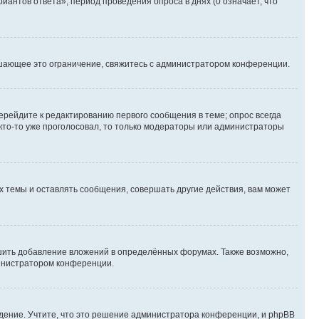
иантов ответа», период проведения опроса в днях (0 означает, что
шающее это ограничение, свяжитесь с администратором конференции.
ерейдите к редактированию первого сообщения в теме; опрос всегда
 кто-то уже проголосовал, то только модераторы или администраторы
 темы и оставлять сообщения, совершать другие действия, вам может
шить добавление вложений в определённых форумах. Также возможно,
министратором конференции.
дение. Учтите, что это решение администратора конференции, и phpBB