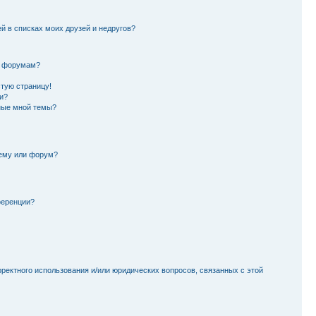
й в списках моих друзей и недругов?
и форумам?
стую страницу!
и?
ные мной темы?
тему или форум?
ференции?
рректного использования и/или юридических вопросов, связанных с этой