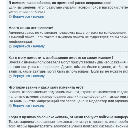
Я изменил часовой пояс, но время всё равно неправильное!
Если вы уверены, что правильно указали часовой пояс и настройку лет
устранения проблемы.
Вернуться к началу
Моего языка нет в списке!
Администратор не установил поддержку вашего языка на конференции, 
языковой пакет. Если такого языкового пакета не существует, то вы с
конференции).
Вернуться к началу
Как я могу поместить изображение вместе со своим именем?
Вместе с именем пользователя могут присутствовать два изображения. О
на ваш статус на конференции. Другое, обычно более крупное, изображе
зависит, какие аватары могут быть использованы. Если вы не можете 
Вернуться к началу
Что такое звание и как я могу изменить его?
Звания, отображаемые под вашим именем, отражают количество созда
напрямую изменять наименования званий на конференции, так как они 
На большинстве конференций это запрещено, и модератор или админис
Вернуться к началу
Когда я щёлкаю по ссылке «email», от меня требуют войти на конфе
Только зарегистрированные пользователи могут отправлять email-сооб
того, чтобы предотвратить злоупотребления почтовой системой анони