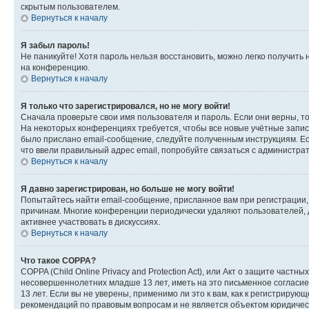
скрытым пользователем.
Вернуться к началу
Я забыл пароль!
Не паникуйте! Хотя пароль нельзя восстановить, можно легко получить
на конференцию.
Вернуться к началу
Я только что зарегистрировался, но не могу войти!
Сначала проверьте свои имя пользователя и пароль. Если они верны, т
На некоторых конференциях требуется, чтобы все новые учётные запис
было прислано email-сообщение, следуйте полученным инструкциям. Есл
что ввели правильный адрес email, попробуйте связаться с администра
Вернуться к началу
Я давно зарегистрирован, но больше не могу войти!
Попытайтесь найти email-сообщение, присланное вам при регистрации, 
причинам. Многие конференции периодически удаляют пользователей, 
активнее участвовать в дискуссиях.
Вернуться к началу
Что такое COPPA?
COPPA (Child Online Privacy and Protection Act), или Акт о защите час
несовершеннолетних младше 13 лет, иметь на это письменное согласи
13 лет. Если вы не уверены, применимо ли это к вам, как к регистриру
рекомендаций по правовым вопросам и не является объектом юридичес