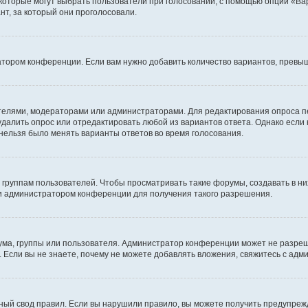
 которые могут выбрать пользователи при голосовании, с помощью опции «Вар
т, за который они проголосовали.
атором конференции. Если вам нужно добавить количество вариантов, превы
дателями, модераторами или администраторами. Для редактирования опроса п
 удалить опрос или отредактировать любой из вариантов ответа. Однако если
 нельзя было менять варианты ответов во время голосования.
руппам пользователей. Чтобы просматривать такие форумы, создавать в них
и администратором конференции для получения такого разрешения.
ма, группы или пользователя. Администратор конференции может не разре
 Если вы не знаете, почему не можете добавлять вложения, свяжитесь с ад
ый свод правил. Если вы нарушили правило, вы можете получить предупреж