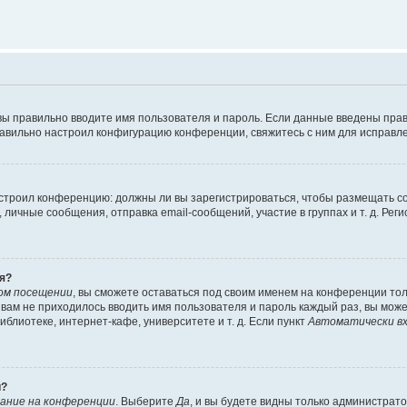
вы правильно вводите имя пользователя и пароль. Если данные введены прав
равильно настроил конфигурацию конференции, свяжитесь с ним для исправле
 настроил конференцию: должны ли вы зарегистрироваться, чтобы размещать 
чные сообщения, отправка email-сообщений, участие в группах и т. д. Регис
я?
ом посещении
, вы сможете оставаться под своим именем на конференции тол
ы вам не приходилось вводить имя пользователя и пароль каждый раз, вы мож
блиотеке, интернет-кафе, университете и т. д. Если пункт
Автоматически вх
й?
ание на конференции
. Выберите
Да
, и вы будете видны только администрат