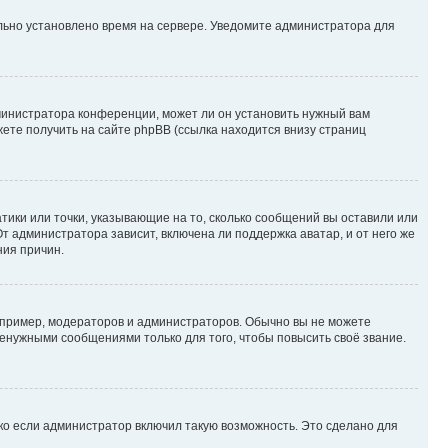
ильно установлено время на сервере. Уведомите администратора для
министратора конференции, может ли он установить нужный вам
жете получить на сайте phpBB (ссылка находится внизу страниц
атики или точки, указывающие на то, сколько сообщений вы оставили или
т администратора зависит, включена ли поддержка аватар, и от него же
ния причин.
пример, модераторов и администраторов. Обычно вы не можете
енужными сообщениями только для того, чтобы повысить своё звание.
ко если администратор включил такую возможность. Это сделано для