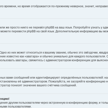
него времени, но время отображается по-прежнему неверное, значит, неправ
или же просто никто не перевёл phpBB на ваш язык. Попробуйте узнать у ад
ами можете перевести phpBB на свой язык. Дополнительную информацию вы мо
дно из них может относиться к вашему званию, обычно это звёздочки, квадр
ние известно как «аватара» и обычно уникально для каждого пользователя. О
использовать аватары, свяжитесь с администратором конференции для выясне
нных вами сообщений или идентифицируют определённых пользователей: на
установлены её администратором. Пожалуйста, не засоряйте конференцию н
тратор понизят значение вашего счётчика сообщений.
ренцию!
щения другим пользователям через встроенную в конференцию форму, и толь
мными пользователями.