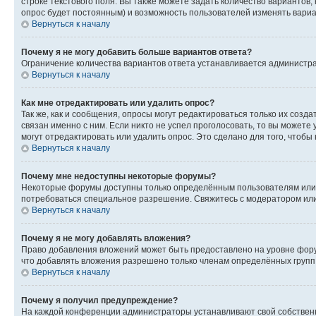
строке текстового поля. Вы также можете задать количество вариантов,
опрос будет постоянным) и возможность пользователей изменять вариан
Вернуться к началу
Почему я не могу добавить больше вариантов ответа?
Ограничение количества вариантов ответа устанавливается администр
Вернуться к началу
Как мне отредактировать или удалить опрос?
Так же, как и сообщения, опросы могут редактироваться только их соз
связан именно с ним. Если никто не успел проголосовать, то вы можете
могут отредактировать или удалить опрос. Это сделано для того, чтобы
Вернуться к началу
Почему мне недоступны некоторые форумы?
Некоторые форумы доступны только определённым пользователям или г
потребоваться специальное разрешение. Свяжитесь с модератором ил
Вернуться к началу
Почему я не могу добавлять вложения?
Право добавления вложений может быть предоставлено на уровне фору
что добавлять вложения разрешено только членам определённых групп.
Вернуться к началу
Почему я получил предупреждение?
На каждой конференции администраторы устанавливают свой собственн