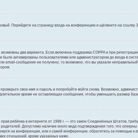
 новый. Перейдите на страницу входа на конференцию и щёлкните на ссылку
З
о возможны два варианта. Если включена поддержка COPPA и при регистрации 
и были активированы пользователями или администратором до входа в систе
и email-сообщение не получено, то возможно, что вы указали неправильный 
тором.
проверьте свои имя и пароль и попробуйте войти снова. Возможно, админист
длительное время не оставляющих сообщения, чтобы уменьшить размер базы
тных прав ребёнка в интернете от 1998 г. — это закон Соединённых Штатов, т
е родителей. Допустимо наличие иного вида подтверждения того, что опек
ющемуся на конференции, или к самой конференции, обратитесь за помощью к 
ких отношений, кроме указанных ниже.