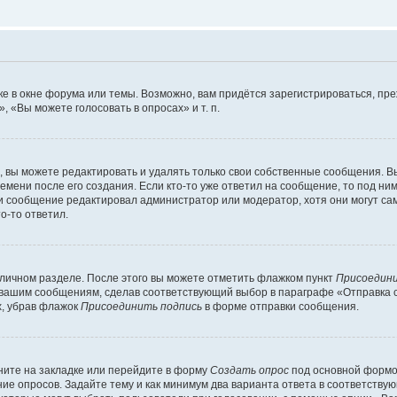
е в окне форума или темы. Возможно, вам придётся зарегистрироваться, пр
 «Вы можете голосовать в опросах» и т. п.
вы можете редактировать и удалять только свои собственные сообщения. В
емени после его создания. Если кто-то уже ответил на сообщение, то под ни
сли сообщение редактировал администратор или модератор, хотя они могут са
о-то ответил.
 личном разделе. После этого вы можете отметить флажком пункт
Присоедини
 вашим сообщениям, сделав соответствующий выбор в параграфе «Отправка 
х, убрав флажок
Присоединить подпись
в форме отправки сообщения.
ите на закладке или перейдите в форму
Создать опрос
под основной формой
ние опросов. Задайте тему и как минимум два варианта ответа в соответству